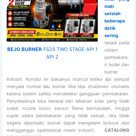
mati
setelah
beberapa
detik
sering
terjadi pada
BEJO BURNER
FS20 TWO STAGE API 1
sistem
API 2
pembakara
n boiler dan
burner
industri. Kondisi ini biasanya muncul ketika api sempat
menyala normal lalu burner tiba-tiba shutdown otomatis
karena sistem safety mendeteksi gangguan pembakaran.
Penyebabnya bisa berasal dari tekanan solar yang tidak
stabil, nozzle kotor, sensor flame bermasalah, hingga
suplai udara pembakaran yang tidak sesuai. Jika tidak
segera diperbaiki, burner dapat mengalami lockout dan
mengganggu operasional mesin industri.
CATALONG