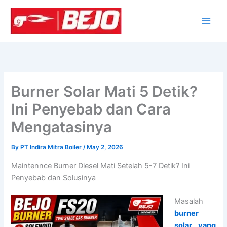
Skip
to
content
Burner Solar Mati 5 Detik?
Ini Penyebab dan Cara
Mengatasinya
By
PT Indira Mitra Boiler
/
May 2, 2026
Maintennce Burner Diesel Mati Setelah 5-7 Detik? Ini
Penyebab dan Solusinya
Masalah
burner
solar yang