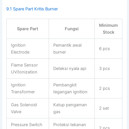
9.1 Spare Part Kritis Burner
Minimum
Spare Part
Fungsi
Stock
Ignition
Pemantik awal
6 pcs
Electrode
burner
Flame Sensor
Deteksi nyala api
3 pcs
UV/Ionization
Ignition
Pembangkit
2 pcs
Transformer
tegangan ignition
Gas Solenoid
Katup pengaman
2 set
Valve
gas
Pressure Switch
Proteksi tekanan
2 pcs